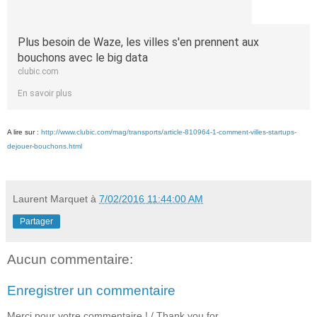
Plus besoin de Waze, les villes s'en prennent aux
bouchons avec le big data
clubic.com
En savoir plus
A lire sur :
http://www.clubic.com/mag/transports/article-810964-1-comment-villes-startups-
dejouer-bouchons.html
Laurent Marquet
à
7/02/2016 11:44:00 AM
Partager
Aucun commentaire:
Enregistrer un commentaire
Merci pour votre commentaire ! / Thank you for