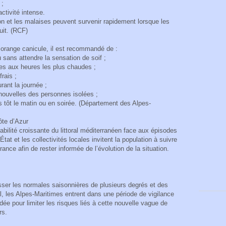
 ;
activité intense.
on et les malaises peuvent survenir rapidement lorsque les
uit. (RCF)
e orange canicule, il est recommandé de :
u sans attendre la sensation de soif ;
ues aux heures les plus chaudes ;
rais ;
rant la journée ;
nouvelles des personnes isolées ;
s tôt le matin ou en soirée. (Département des Alpes-
ôte d’Azur
rabilité croissante du littoral méditerranéen face aux épisodes
tat et les collectivités locales invitent la population à suivre
ance afin de rester informée de l’évolution de la situation.
er les normales saisonnières de plusieurs degrés et des
ral, les Alpes-Maritimes entrent dans une période de vigilance
e pour limiter les risques liés à cette nouvelle vague de
rs.