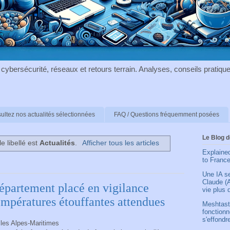
cybersécurité, réseaux et retours terrain. Analyses, conseils pratiques 
ultez nos actualités sélectionnées
FAQ / Questions fréquemment posées
Le Blog 
le libellé est
Actualités
.
Afficher tous les articles
Explained
to Franc
Une IA s
Claude (
épartement placé en vigilance
vie plus 
empératures étouffantes attendues
Meshtasti
fonction
s'effondr
 les Alpes-Maritimes