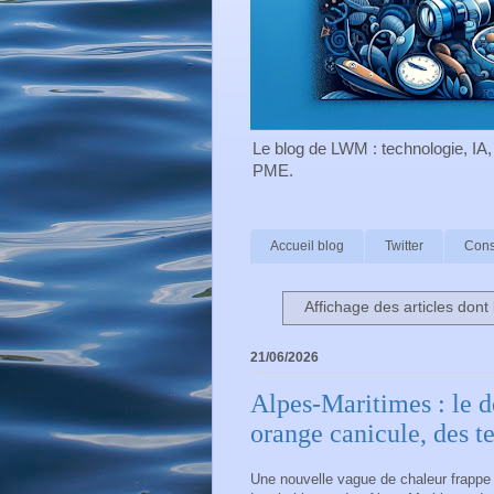
Le blog de LWM : technologie, IA, 
PME.
Accueil blog
Twitter
Cons
Affichage des articles dont 
21/06/2026
Alpes-Maritimes : le d
orange canicule, des t
Une nouvelle vague de chaleur frappe