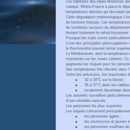
Les habitants des Alpes-Maritimes devr
marqué. Météo-France a placé le dépa
températures élevées qui devraient per
Cette dégradation météorologique s’in
du territoire français. Les températu
de nombreux secteurs du département, 
limitant fortement le rafraîchissement
Pourquoi les nuits seront particulièreme
L’une des principales préoccupations c
le thermomètre pourrait rester supérie
La Méditerranée, dont la température 
importante sur les zones côtières. Ce
augmente les risques pour les personn
Des températures très élevées dans l’
Selon les prévisions, les maximales de
●
32 à 34°C sur le littoral ;
●
35 à 37°C dans les vallées e
●
localement davantage dans 
Les autorités surveillent particulièrem
d’une véritable canicule.
Les personnes les plus exposées
Les risques concernent principalement
●
les personnes âgées ;
●
les nourrissons et jeunes e
●
les personnes souffrant de