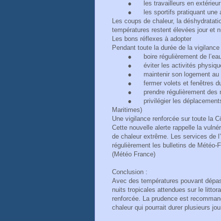
●
les travailleurs en extérieur
●
les sportifs pratiquant une 
Les coups de chaleur, la déshydratati
températures restent élevées jour et n
Les bons réflexes à adopter
Pendant toute la durée de la vigilanc
●
boire régulièrement de l’ea
●
éviter les activités physiq
●
maintenir son logement au f
●
fermer volets et fenêtres du
●
prendre régulièrement des 
●
privilégier les déplacement
Maritimes)
Une vigilance renforcée sur toute la C
Cette nouvelle alerte rappelle la vulné
de chaleur extrême. Les services de l’É
régulièrement les bulletins de Météo-Fr
(Météo France)
Conclusion :
Avec des températures pouvant dépass
nuits tropicales attendues sur le litto
renforcée. La prudence est recommandé
chaleur qui pourrait durer plusieurs jou