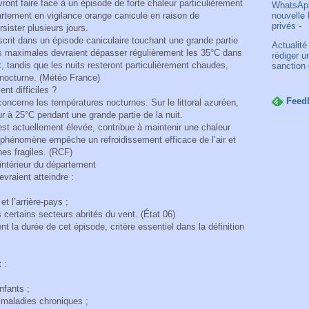
ont faire face à un épisode de forte chaleur particulièrement
WhatsApp
nouvelle
rtement en vigilance orange canicule en raison de
privés
-
sister plusieurs jours.
scrit dans un épisode caniculaire touchant une grande partie
Actualité
res maximales devraient dépasser régulièrement les 35°C dans
rédiger u
tandis que les nuits resteront particulièrement chaudes,
sanction 
 nocturne. (Météo France)
nt difficiles ?
Feed
oncerne les températures nocturnes. Sur le littoral azuréen,
ur à 25°C pendant une grande partie de la nuit.
est actuellement élevée, contribue à maintenir une chaleur
 phénomène empêche un refroidissement efficace de l’air et
es fragiles. (RCF)
intérieur du département
vraient atteindre :
t l’arrière-pays ;
certains secteurs abrités du vent. (État 06)
ent la durée de cet épisode, critère essentiel dans la définition
 :
nfants ;
 maladies chroniques ;