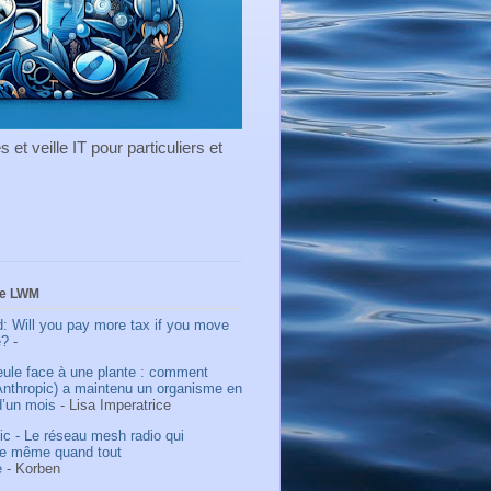
et veille IT pour particuliers et
de LWM
: Will you pay more tax if you move
e?
-
eule face à une plante : comment
Anthropic) a maintenu un organisme en
d’un mois
- Lisa Imperatrice
c - Le réseau mesh radio qui
ne même quand tout
e
- Korben