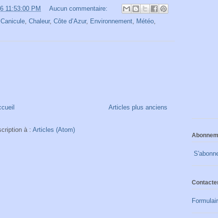
26 11:53:00 PM
Aucun commentaire:
,
Canicule
,
Chaleur
,
Côte d’Azur
,
Environnement
,
Météo
,
cueil
Articles plus anciens
scription à :
Articles (Atom)
Abonnemen
S'abonne
Contacter
Formulair